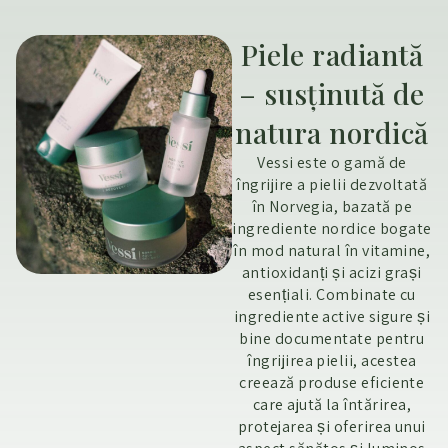
Piele radiantă
– susținută de
natura nordică
Vessi este o gamă de
îngrijire a pielii dezvoltată
în Norvegia, bazată pe
ingrediente nordice bogate
în mod natural în vitamine,
antioxidanți și acizi grași
esențiali. Combinate cu
ingrediente active sigure și
bine documentate pentru
îngrijirea pielii, acestea
creează produse eficiente
care ajută la întărirea,
protejarea și oferirea unui