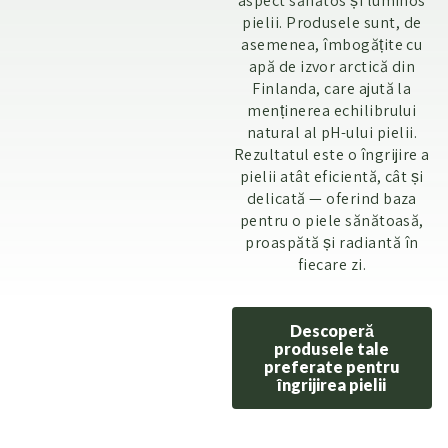
aspect sănătos și luminos
pielii. Produsele sunt, de
asemenea, îmbogățite cu
apă de izvor arctică din
Finlanda, care ajută la
menținerea echilibrului
natural al pH-ului pielii.
Rezultatul este o îngrijire a
pielii atât eficientă, cât și
delicată — oferind baza
pentru o piele sănătoasă,
proaspătă și radiantă în
fiecare zi.
Descoperă
produsele tale
preferate pentru
îngrijirea pielii