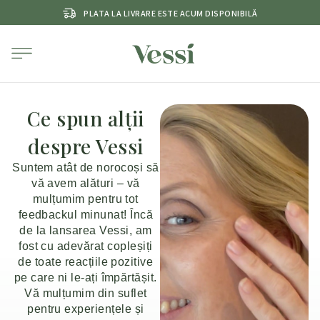
PLATA LA LIVRARE ESTE ACUM DISPONIBILĂ
Ce spun alții
despre Vessi
Suntem atât de norocoși să
vă avem alături – vă
mulțumim pentru tot
feedbackul minunat! Încă
de la lansarea Vessi, am
fost cu adevărat copleșiți
de toate reacțiile pozitive
pe care ni le-ați împărtășit.
Vă mulțumim din suflet
pentru experiențele și