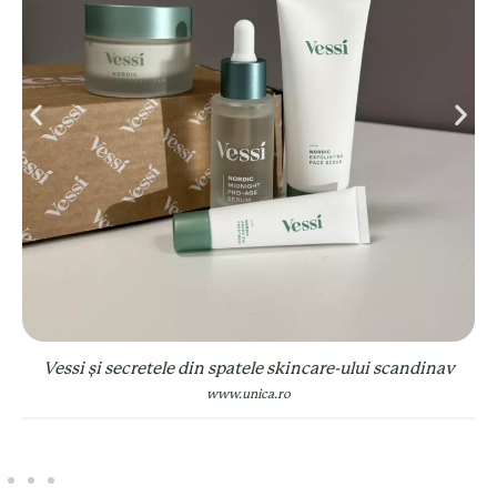
inav
Skincare cu ingrediente Vessi pure: cum ne schim
natura nordică rutina de frumusețe
www.viva.ro