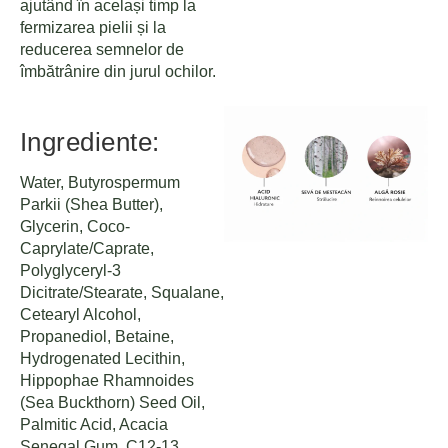
ajutând în același timp la
fermizarea pielii și la
reducerea semnelor de
îmbătrânire din jurul ochilor.
Ingrediente:
Water, Butyrospermum
Parkii (Shea Butter),
Glycerin, Coco-
Caprylate/Caprate,
Polyglyceryl-3
Dicitrate/Stearate, Squalane,
Cetearyl Alcohol,
Propanediol, Betaine,
Hydrogenated Lecithin,
Hippophae Rhamnoides
(Sea Buckthorn) Seed Oil,
Palmitic Acid, Acacia
Senegal Gum, C12-13