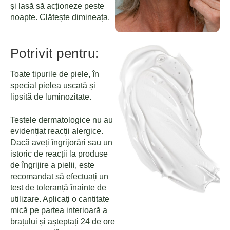
și lasă să acționeze peste
noapte. Clătește dimineața.
Potrivit pentru:
Toate tipurile de piele, în
special pielea uscată și
lipsită de luminozitate.
Testele dermatologice nu au
evidențiat reacții alergice.
Dacă aveți îngrijorări sau un
istoric de reacții la produse
de îngrijire a pielii, este
recomandat să efectuați un
test de toleranță înainte de
utilizare. Aplicați o cantitate
mică pe partea interioară a
brațului și așteptați 24 de ore