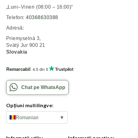
„Luni–Vineri (08:00 – 16:00)“
Telefon:
40368630388
Adresă:
Priemyselná 3,
Svätý Jur 900 21
Slovakia
Remarcabil
4.5 din 5
Chat pe WhatsApp
Opțiuni multilingve:
Romanian
▼