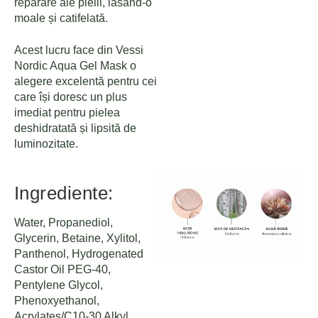
reparare ale pielii, lăsând-o
moale și catifelată.
Acest lucru face din Vessi
Nordic Aqua Gel Mask o
alegere excelentă pentru cei
care își doresc un plus
imediat pentru pielea
deshidratată și lipsită de
luminozitate.
Ingrediente:
Water, Propanediol,
Glycerin, Betaine, Xylitol,
Panthenol, Hydrogenated
Castor Oil PEG-40,
Pentylene Glycol,
Phenoxyethanol,
Acrylates/C10-30 Alkyl