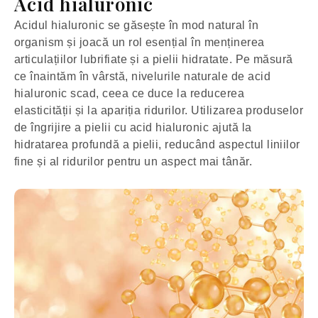
Acid hialuronic
Acidul hialuronic se găsește în mod natural în
organism și joacă un rol esențial în menținerea
articulațiilor lubrifiate și a pielii hidratate. Pe măsură
ce înaintăm în vârstă, nivelurile naturale de acid
hialuronic scad, ceea ce duce la reducerea
elasticității și la apariția ridurilor. Utilizarea produselor
de îngrijire a pielii cu acid hialuronic ajută la
hidratarea profundă a pielii, reducând aspectul liniilor
fine și al ridurilor pentru un aspect mai tânăr.